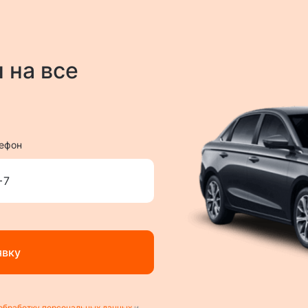
 на все
ефон
явку
обработку персональных данных
и