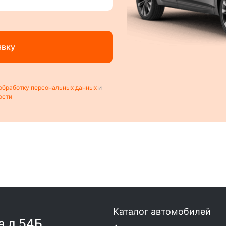
явку
обработку персональных данных
и
ости
Каталог автомобилей
а д 54Б