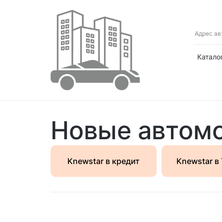
Адрес ав
Катало
Новые автомо
Knewstar в кредит
Knewstar в 