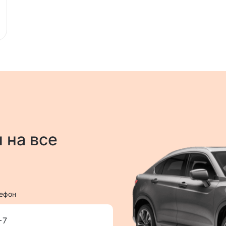
 на все
ефон